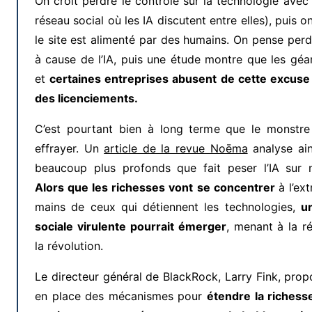
On croit perdre le contrôle sur la technologie ave
réseau social où les IA discutent entre elles), puis 
le site est alimenté par des humains. On pense per
à cause de l’IA, puis une étude montre que les géa
et
certaines entreprises abusent de cette excuse p
des licenciements.
C’est pourtant bien à long terme que le monstre
effrayer. Un
article de la revue Noēma
analyse ain
beaucoup plus profonds que fait peser l’IA sur n
Alors que les richesses vont se concentrer
à l’ex
mains de ceux qui détiennent les technologies,
u
sociale virulente pourrait émerger
, menant à la ré
la révolution.
Le directeur général de BlackRock, Larry Fink, pro
en place des mécanismes pour
étendre la richess