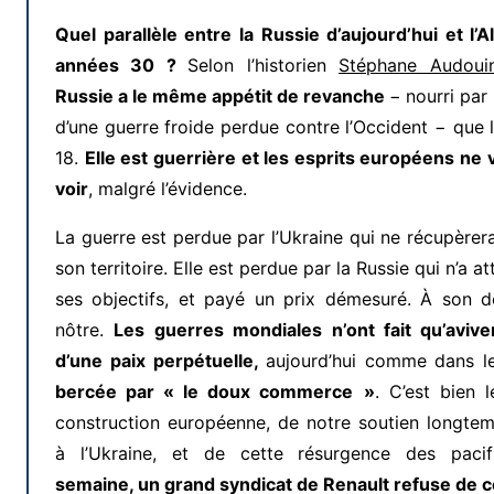
Quel parallèle entre la Russie d’aujourd’hui et l
années 30 ?
Selon l’historien
Stéphane Audoui
Russie a le même appétit de revanche
−
nourri par
d’une guerre froide perdue contre l’Occident − que 
18.
Elle est guerrière et les esprits européens ne 
voir
, malgré l’évidence.
La guerre est perdue par l’Ukraine qui ne récupère
son territoire. Elle est perdue par la Russie qui n’a a
ses objectifs, et payé un prix démesuré. À son d
nôtre.
Les guerres mondiales n’ont fait qu’avive
d’une paix perpétuelle,
aujourd’hui comme dans l
bercée par « le doux commerce
»
. C’est bien 
construction européenne, de notre soutien longtem
à l’Ukraine, et de cette résurgence des paci
semaine, un grand syndicat de Renault refuse de c