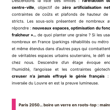
Descendons la liste des limites :
raréfaction d
centre-ville
, objectif de
zéro artificialisation n
contraintes de coûts et plafonds de hauteur de 
stricts. Les sous-sols présentent de nombreux a
répondre :
nouveaux espaces,
optimisation du fonci
fraîcheur »…
de quoi planter une graine ? Si les us
nombreux en France (parkings réhabilités ou métro
et même étendus dans d’autres pays qui combattent 
de véritables espaces urbains souterrains, le défi s
chez nous. Descendre d’un étage évoque enco
l’humidité, l’angoisse et les contraintes géotec
creuser n’a jamais effrayé le génie français
: 
inversée du Louvre en est la preuve lumineuse.
Paris 2050… boire un verre en roots-top : main