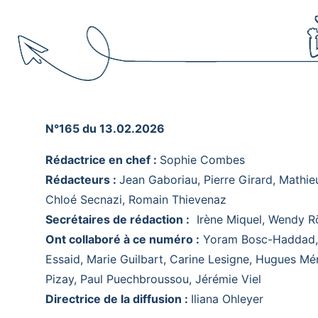
N°165 du 13.02.2026
Rédactrice en chef :
Sophie Combes
Rédacteurs :
J
ean Gaboriau,
Pierre Girard,
Mathie
Chloé Secnazi, Romain Thievenaz
Secrétaires de rédaction :
Irène Miquel,
Wendy R
Ont collaboré à ce numéro :
Yoram Bosc-Haddad,
Essaid, Marie Guilbart, Carine Lesigne, Hugues Mé
Pizay, Paul Puechbroussou,
Jérémie Viel
Directrice de la diffusion :
Iliana Ohleyer